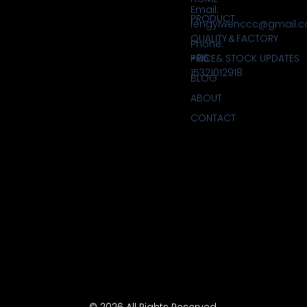
Email:
PRODUCT
fengyiwenccc@gmail.
QUALITY＆FACTORY
Phone:
PRICE& STOCK UPDATES
+86
15321012918
BLOG
ABOUT
CONTACT