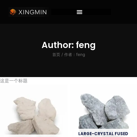
跳
至
内
容
Author:
feng
首页
/ 作者：feng
这是一个标题
LARGE-CRYSTAL FUSED